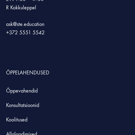
R Kokkuleppel
ask@ste.education
+372
5551 5542
ÕPPELAHENDUSED
Õppevahendid
Konsultatsioonid
Koolitused
Allalaadimised