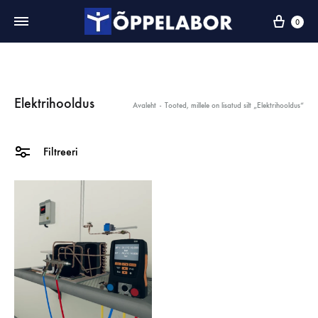
0
Elektrihooldus
Avaleht
-
Tooted, millele on lisatud silt „Elektrihooldus“
Filtreeri