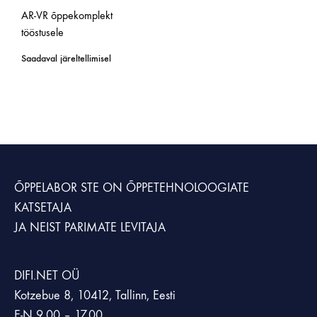
AR-VR õppekomplekt
tööstusele
Saadaval järeltellimisel
ÕPPELABOR STE
ON ÕPPETEHNOLOOGIATE
KATSETAJA
JA NEIST PARIMATE LEVITAJA
DIFI.NET OÜ
Kotzebue 8, 10412, Tallinn, Eesti
E-N 9.00 – 17.00