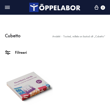
0
Cubetto
Avaleht
-
Tooted, millele on lisatud silt „Cubetto“
Filtreeri