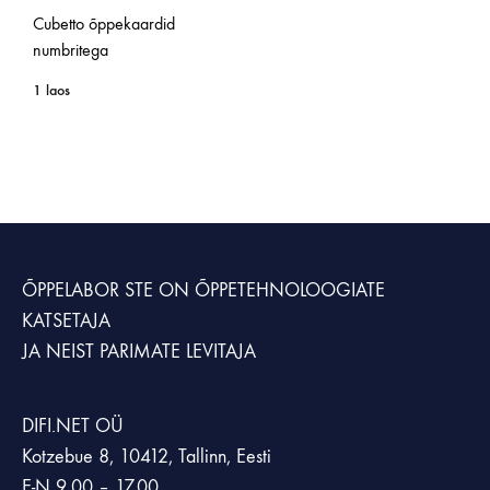
Cubetto õppekaardid
numbritega
1 laos
ÕPPELABOR STE
ON ÕPPETEHNOLOOGIATE
KATSETAJA
JA NEIST PARIMATE LEVITAJA
DIFI.NET OÜ
Kotzebue 8, 10412, Tallinn, Eesti
E-N 9.00 – 17.00