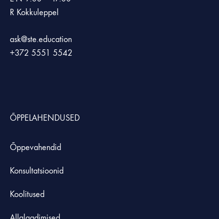
R Kokkuleppel
ask@ste.education
+372
5551 5542
ÕPPELAHENDUSED
Õppevahendid
Konsultatsioonid
Koolitused
Allalaadimised