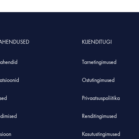
S
MÖÖBEL JA KLASSIRUUM
TE
Hoiustamissüsteem
Inse
LAHENDUSED
KLIENDITUGI
durid ja komplektid
Laadimiskapid
Roh
Laborikärud
ahendid
Tarnetingimused
 koolidele
atsioonid
Ostutingimused
used
Privaatsuspoliitika
adimised
Renditingimused
tsioon
Kasutustingimused