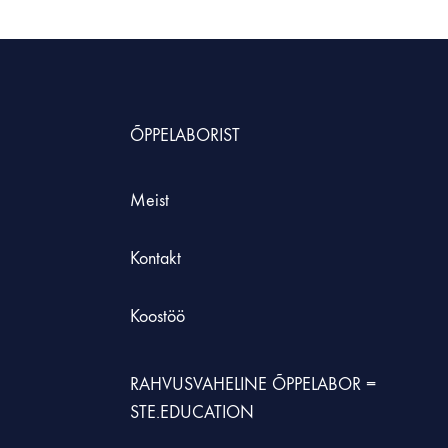
HNOLOOGIAÕPETUS
neeria komplektid koolile
ÕPPELABORIST
etehnoloogia koolidele
Meist
Kontakt
Koostöö
RAHVUSVAHELINE ÕPPELABOR =
STE.EDUCATION