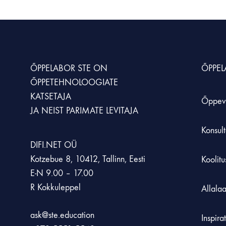
KUNST JA LOOVUS
MÖÖBEL JA KLASSIRUUM
SIMULATSIOONID JA ÕPPESTENDID
LOODUSÕPETU
Animatsioonistuudio
Hoiustamissüsteem
Simulaatorid
Kaalud
ÕPPELABOR STE
ON
ÕPPE
Laadimiskapid
Õppestendid
Loodusõpetuse an
ÕPPETEHNOLOOGIATE
KATSETAJA
Laborikärud
XR lahendused
Mikroskoobid
Õppev
JA NEIST PARIMATE LEVITAJA
Rohetehnoloogia
Konsult
DIFI.NET OÜ
Kotzebue 8, 10412, Tallinn, Eesti
Koolit
E-N 9.00 – 17.00
R Kokkuleppel
Allala
ask@ste.education
Inspira