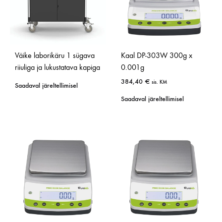
Väike laborikäru 1 sügava
Kaal DP-303W 300g x
riiuliga ja lukustatava kapiga
0.001g
384,40
€
sis. KM
Saadaval järeltellimisel
Saadaval järeltellimisel