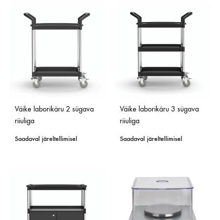
Väike laborikäru 2 sügava
Väike laborikäru 3 sügava
riiuliga
riiuliga
Saadaval järeltellimisel
Saadaval järeltellimisel