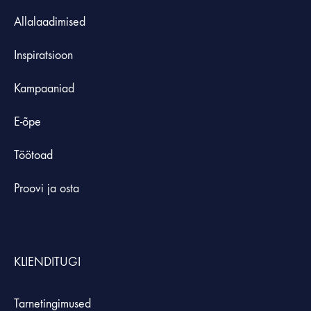
Allalaadimised
Inspiratsioon
Kampaaniad
E-õpe
Töötoad
Proovi ja osta
KLIENDITUGI
Tarnetingimused