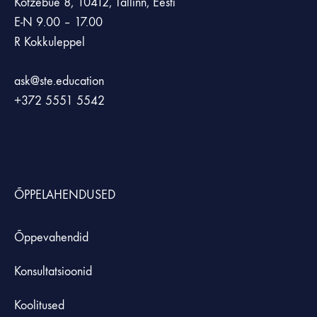
Kotzebue 8, 10412, Tallinn, Eesti
E-N 9.00 – 17.00
R Kokkuleppel
ask@ste.education
+372
5551 5542
ÕPPELAHENDUSED
Õppevahendid
Konsultatsioonid
Koolitused