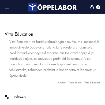
0
Vitta Education
Vitta Education on haridustehnoloogia ettevõte, mis keskendub
innovatiivsete õppevahendite ja lahenduste arendamisele.
Nad loovad kaasaegseid tööriistu, mis toetavad õppijaid ja
haridustöötajaid, et saavutada parimaid õpitulemusi. Vitta
Education püüab muuta hariduse ligipääsetavamaks ja
tõhusamaks, rõhutades praktilist ja kohandatavat lähenemist
õpetamisele.
Avaleht
-
Toote Tootja
-
Vitta Education
Filtreeri