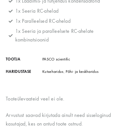
1x Laadimis- ja tühjendus kondensaatorid
1x Seeria RC-ahelad
1x Paralleelsed RC-ahelad
1x Seeria ja paralleelsete RC-ahelate
kombinatsioonid
TOOTJA
PASCO scientific
HARIDUSTASE
Kutseharidus
,
Põhi- ja keskharidus
Tooteülevaateid veel ei ole.
Arvustust saavad kirjutada ainult need sisseloginud
kasutajad, kes on antud toote ostnud.