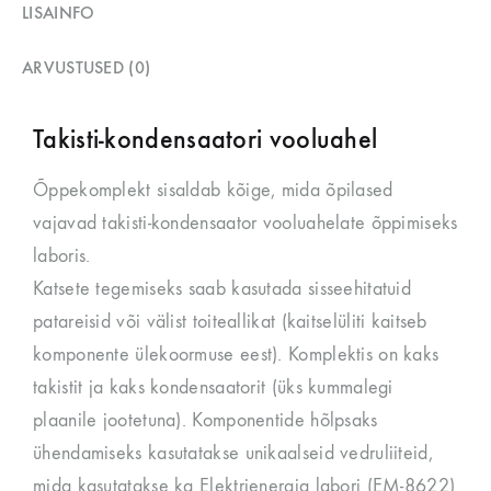
LISAINFO
ARVUSTUSED (0)
Takisti-kondensaatori vooluahel
Õppekomplekt sisaldab kõige, mida õpilased
vajavad takisti-kondensaator vooluahelate õppimiseks
laboris.
Katsete tegemiseks saab kasutada sisseehitatuid
patareisid või välist toiteallikat (kaitselüliti kaitseb
komponente ülekoormuse eest). Komplektis on kaks
takistit ja kaks kondensaatorit (üks kummalegi
plaanile jootetuna). Komponentide hõlpsaks
ühendamiseks kasutatakse unikaalseid vedruliiteid,
mida kasutatakse ka Elektrienergia labori (EM-8622)