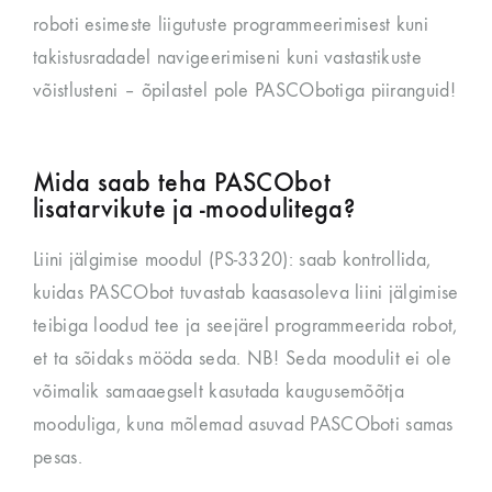
roboti esimeste liigutuste programmeerimisest kuni
takistusradadel navigeerimiseni kuni vastastikuste
võistlusteni – õpilastel pole PASCObotiga piiranguid!
Mida saab teha PASCObot
lisatarvikute ja -moodulitega?
Liini jälgimise moodul (PS-3320): saab kontrollida,
kuidas PASCObot tuvastab kaasasoleva liini jälgimise
teibiga loodud tee ja seejärel programmeerida robot,
et ta sõidaks mööda seda. NB! Seda moodulit ei ole
võimalik samaaegselt kasutada kaugusemõõtja
mooduliga, kuna mõlemad asuvad PASCOboti samas
pesas.