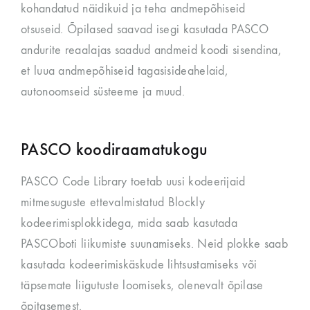
kohandatud näidikuid ja teha andmepõhiseid
otsuseid. Õpilased saavad isegi kasutada PASCO
andurite reaalajas saadud andmeid koodi sisendina,
et luua andmepõhiseid tagasisideahelaid,
autonoomseid süsteeme ja muud.
PASCO koodiraamatukogu
PASCO Code Library toetab uusi kodeerijaid
mitmesuguste ettevalmistatud Blockly
kodeerimisplokkidega, mida saab kasutada
PASCOboti liikumiste suunamiseks. Neid plokke saab
kasutada kodeerimiskäskude lihtsustamiseks või
täpsemate liigutuste loomiseks, olenevalt õpilase
õpitasemest.