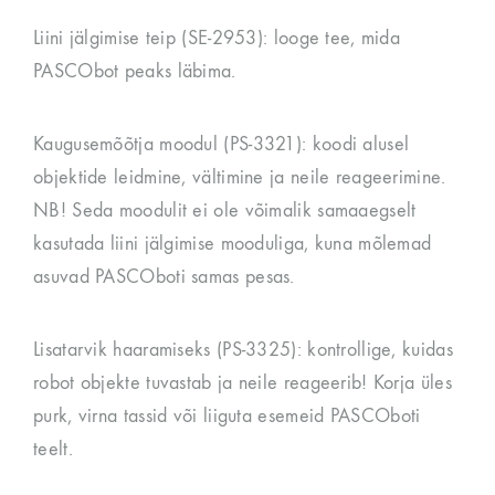
Liini jälgimise teip (SE-2953): looge tee, mida
PASCObot peaks läbima.
Kaugusemõõtja moodul (PS-3321): koodi alusel
objektide leidmine, vältimine ja neile reageerimine.
NB! Seda moodulit ei ole võimalik samaaegselt
kasutada liini jälgimise mooduliga, kuna mõlemad
asuvad PASCOboti samas pesas.
Lisatarvik haaramiseks (PS-3325): kontrollige, kuidas
robot objekte tuvastab ja neile reageerib! Korja üles
purk, virna tassid või liiguta esemeid PASCOboti
teelt.