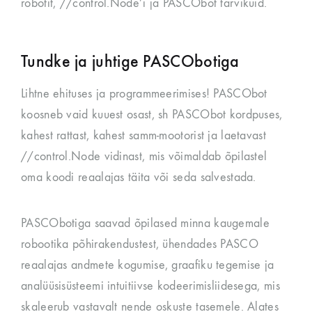
robotit, //control.Node’i ja PASCObot tarvikuid.
Tundke ja juhtige PASCObotiga
Lihtne ehituses ja programmeerimises! PASCObot
koosneb vaid kuuest osast, sh PASCObot kordpuses,
kahest rattast, kahest samm-mootorist ja laetavast
//control.Node vidinast, mis võimaldab õpilastel
oma koodi reaalajas täita või seda salvestada.
PASCObotiga saavad õpilased minna kaugemale
robootika põhirakendustest, ühendades PASCO
reaalajas andmete kogumise, graafiku tegemise ja
analüüsisüsteemi intuitiivse kodeerimisliidesega, mis
skaleerub vastavalt nende oskuste tasemele. Alates