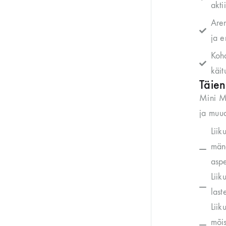
akti
Aren
ja e
Koha
käit
Täie
Mini M
ja muu
Liik
mäng
aspe
Liik
last
Liik
mõis