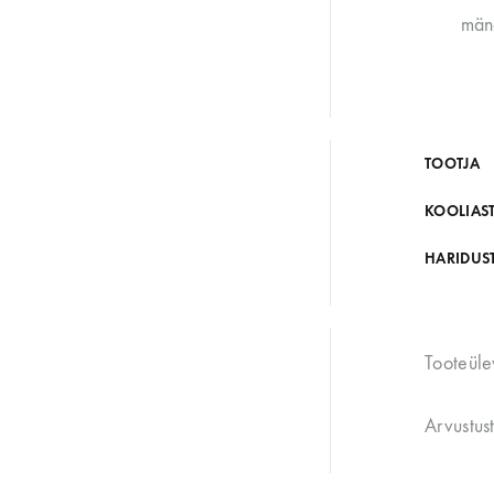
mäng
TOOTJA
KOOLIAS
HARIDUS
Tooteüle
Arvustus