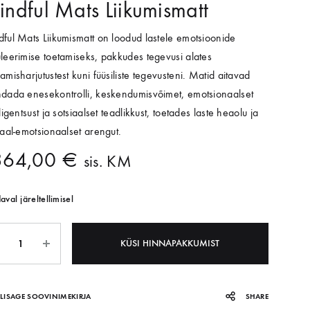
ndful Mats Liikumismatt
Sensoorne mäng
Sensoorne mäng
Orgaaniline keemia
ful Mats Liikumismatt on loodud lastele emotsioonide
leerimise toetamiseks, pakkudes tegevusi alates
amisharjutustest kuni füüsiliste tegevusteni. Matid aitavad
dada enesekontrolli, keskendumisvõimet, emotsionaalset
lligentsust ja sotsiaalset teadlikkust, toetades laste heaolu ja
iaal-emotsionaalset arengut.
MIA
MIA
KVARA
ULATSIOONID JA ÕPPESTENDID
KEHALINE AKTIIVSUS
KEHALINE AKTIIVSUS
TEHNOLOOGIA
364,00
€
sis. KM
rgaaniline keemia
rgaaniline keemia
etarkvara
ulaatorid
Interaktiivne põrand ja sein
Interaktiivne põrand ja sein
Robootika
val järeltellimisel
lud
lud
estendid
Matid
Matid
STEM
KÜSI HINNAPAKKUMIST
roskoobid
roskoobid
lahendused
aaniline keemia
aaniline keemia
LISAGE SOOVINIMEKIRJA
SHARE