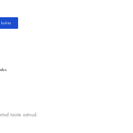
e kohta
odus
ntud toote ostnud.