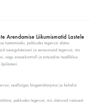
ste Arendamise Liikumismatid Lastele
ise toetamiseks, pakkudes tegevusi alates
aid iseregulatsiooni ja sensoorseid tegevusi, mis
i, nagu enesekontroll ja sotsiaalne teadlikkus.
õpilasteni.
usi, sealhulgas hingamisharjutusi ja kehalisi
pitööna, pakkudes tegevusi, mis ulatuvad vaimsest