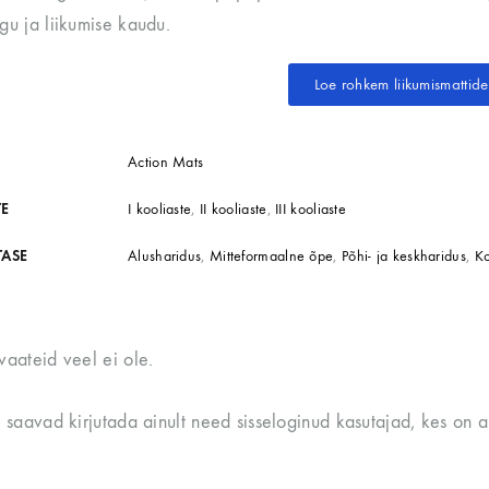
u ja liikumise kaudu.
Loe rohkem liikumismattid
Action Mats
TE
I kooliaste
,
II kooliaste
,
III kooliaste
TASE
Alusharidus
,
Mitteformaalne õpe
,
Põhi- ja keskharidus
,
K
vaateid veel ei ole.
t saavad kirjutada ainult need sisseloginud kasutajad, kes on a