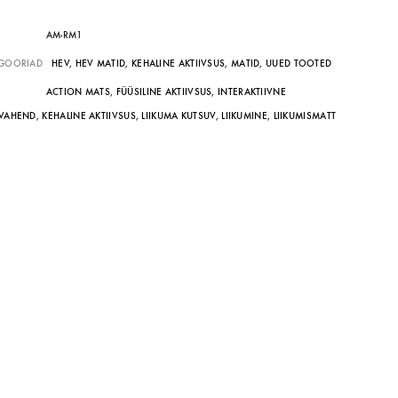
AM-RM1
HNOLOOGIAÕPETUS
GOORIAD
HEV
,
HEV MATID
,
KEHALINE AKTIIVSUS
,
MATID
,
UUED TOOTED
neeria komplektid koolile
ACTION MATS
,
FÜÜSILINE AKTIIVSUS
,
INTERAKTIIVNE
VAHEND
,
KEHALINE AKTIIVSUS
,
LIIKUMA KUTSUV
,
LIIKUMINE
,
LIIKUMISMATT
etehnoloogia koolidele