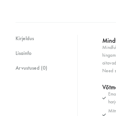
Kirjeldus
Mindf
Mindful
Lisainfo
hingami
aitavad
Arvustused (0)
Need so
Võtm
Emot
harj
Mitm