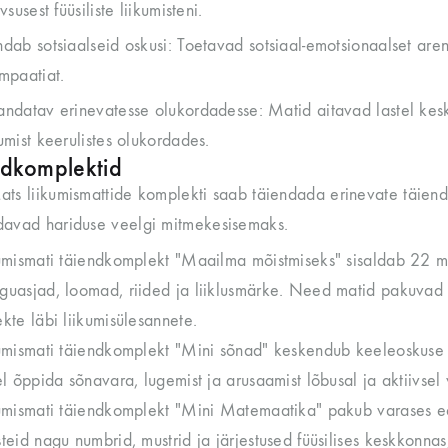
ivsusest füüsiliste liikumisteni.
dab sotsiaalseid oskusi: Toetavad sotsiaal-emotsionaalset areng
mpaatiat.
ndatav erinevatesse olukordadesse: Matid aitavad lastel ke
umist keerulistes olukordades.
ndkomplektid
ats liikumismattide komplekti saab täiendada erinevate täien
davad hariduse veelgi mitmekesisemaks.
umismati täiendkomplekt "Maailma mõistmiseks" sisaldab 22 m
uasjad, loomad, riided ja liiklusmärke. Need matid pakuvad
kte läbi liikumisülesannete.
umismati täiendkomplekt "Mini sõnad" keskendub keeleoskuse a
el õppida sõnavara, lugemist ja arusaamist lõbusal ja aktiivsel vi
umismati täiendkomplekt "Mini Matemaatika" pakub varases eas
teid nagu numbrid, mustrid ja järjestused füüsilises keskkon