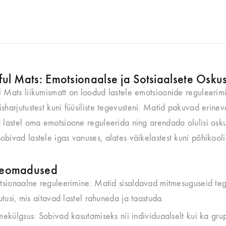
ul Mats: Emotsionaalse ja Sotsiaalsete Osku
 Mats liikumismatt on loodud lastele emotsioonide reguleerim
sharjutustest kuni füüsiliste tegevusteni. Matid pakuvad erinev
 lastel oma emotsioone reguleerida ning arendada olulisi oskus
bivad lastele igas vanuses, alates väikelastest kuni põhikooli 
eomadused
sionaalne reguleerimine: Matid sisaldavad mitmesuguseid tegev
utusi, mis aitavad lastel rahuneda ja taastuda.
ekülgsus: Sobivad kasutamiseks nii individuaalselt kui ka gru