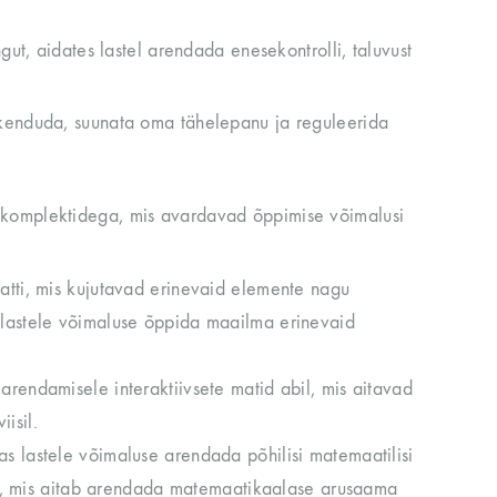
ut, aidates lastel arendada enesekontrolli, taluvust
skenduda, suunata oma tähelepanu ja reguleerida
dkomplektidega, mis avardavad õppimise võimalusi
atti, mis kujutavad erinevaid elemente nagu
 lastele võimaluse õppida maailma erinevaid
rendamisele interaktiivsete matid abil, mis aitavad
isil.
 lastele võimaluse arendada põhilisi matemaatilisi
nas, mis aitab arendada matemaatikaalase arusaama