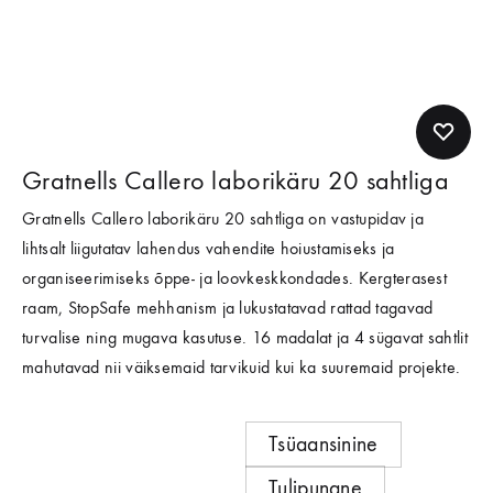
Gratnells Callero laborikäru 20 sahtliga
Gratnells Callero laborikäru 20 sahtliga on vastupidav ja
lihtsalt liigutatav lahendus vahendite hoiustamiseks ja
organiseerimiseks õppe- ja loovkeskkondades. Kergterasest
raam, StopSafe mehhanism ja lukustatavad rattad tagavad
turvalise ning mugava kasutuse. 16 madalat ja 4 sügavat sahtlit
mahutavad nii väiksemaid tarvikuid kui ka suuremaid projekte.
Tsüaansinine
Tulipunane