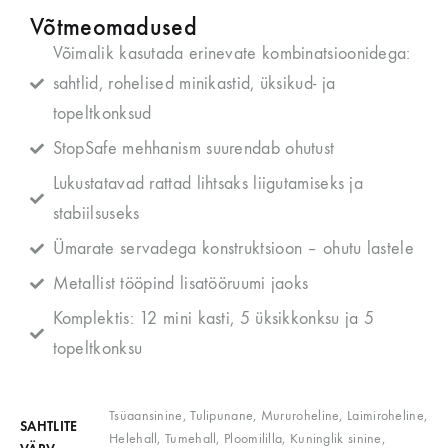
Võtmeomadused
Võimalik kasutada erinevate kombinatsioonidega:
sahtlid, rohelised minikastid, üksikud- ja
topeltkonksud
StopSafe mehhanism suurendab ohutust
Lukustatavad rattad lihtsaks liigutamiseks ja
stabiilsuseks
Ümarate servadega konstruktsioon – ohutu lastele
Metallist tööpind lisatööruumi jaoks
Komplektis: 12 mini kasti, 5 üksikkonksu ja 5
topeltkonksu
Tsüaansinine, Tulipunane, Mururoheline, Laimiroheline,
SAHTLITE
Helehall, Tumehall, Ploomililla, Kuninglik sinine,