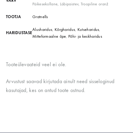
VÄRV
Päikesekollane, Läbipaistev, Troopiline oranž
TOOTJA
Gratnells
Alusharidus
,
Kõrgharidus
,
Kutseharidus
,
HARIDUSTASE
Mitteformaalne õpe
,
Põhi- ja keskharidus
Tooteülevaateid veel ei ole.
Arvustust saavad kirjutada ainult need sisseloginud
kasutajad, kes on antud toote ostnud.