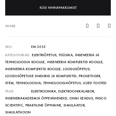
KÜSI HINNAPAKKUMIST
SHARE
SKU
EM-3535
KATEGOORIAD
ELEKTRIÕPETUS
,
FÜÜSIKA
,
INSENEERIA JA
TEHNOLOOGIA KOOLILE
,
INSENEERIA KOMPLEKTID KOOLILE
,
INSENEERIA KOMPLEKTID KOOLILE
,
LOODUSÕPETUS
,
LOODUSÕPETUSE ANDURID JA KOMPLEKTID
,
PROGETIIGER
,
STEM
,
TEHNOLOOGIA
,
TEHNOLOOGIAÕPETUS
,
UUED TOOTED
TAGS
ELEKTROONIKA
,
ELEKTROONIKALABOR
,
INSENERIAKADEEMIA ÕPPEVAHENDID
,
OHMI SEADUS
,
PASCO
SCIENTIFIC
,
PRAKTILINE ÕPPIMINE
,
SIMULAATOR
,
SIMULATSIOON