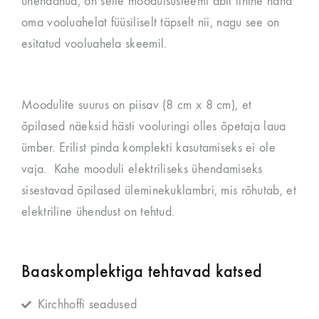
ühendanud, on selle moodulsüsteemi abil lihtne näha
oma vooluahelat füüsiliselt täpselt nii, nagu see on
esitatud vooluahela skeemil.
Moodulite suurus on piisav (8 cm x 8 cm), et
õpilased näeksid hästi vooluringi olles õpetaja laua
ümber. Erilist pinda komplekti kasutamiseks ei ole
vaja. Kahe mooduli elektriliseks ühendamiseks
sisestavad õpilased üleminekuklambri, mis rõhutab, et
elektriline ühendust on tehtud.
Baaskomplektiga tehtavad katsed
Kirchhoffi seadused