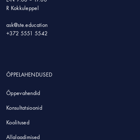
R Kokkuleppel
ask@ste.education
+372
5551 5542
ÕPPELAHENDUSED
Õppevahendid
Konsultatsioonid
Koolitused
Allalaadimised