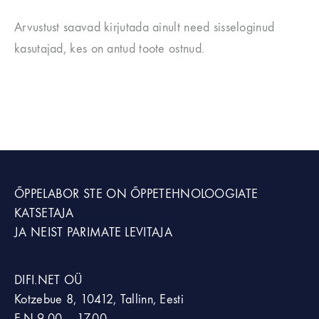
Arvustust saavad kirjutada ainult need sisseloginud
kasutajad, kes on antud toote ostnud.
ÕPPELABOR STE
ON ÕPPETEHNOLOOGIATE
KATSETAJA
JA NEIST PARIMATE LEVITAJA
DIFI.NET OÜ
Kotzebue 8, 10412, Tallinn, Eesti
E-N 9.00 – 17.00