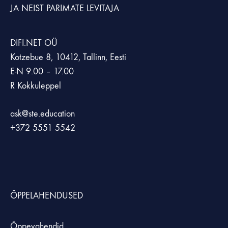
JA NEIST PARIMATE LEVITAJA
DIFI.NET OÜ
Kotzebue 8, 10412, Tallinn, Eesti
E-N 9.00 – 17.00
R Kokkuleppel
ask@ste.education
+372
5551 5542
ÕPPELAHENDUSED
Õppevahendid