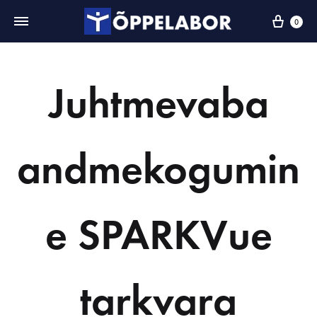
0
Juhtmevaba
andmekogumin
e SPARKVue
tarkvara