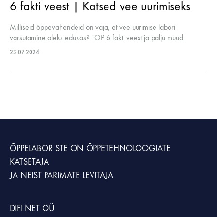
6 fakti veest | Katsed vee uurimiseks
Milliseid õppevahendeid on vaja, et vee uurimise labori
varsutamine oleks edukas? TOP 6 fakti veest ja palju muud
huvitavat Õppelabori inspiratsiooni blogis!
23.07.2024
ÕPPELABOR STE
ON ÕPPETEHNOLOOGIATE
KATSETAJA
JA NEIST PARIMATE LEVITAJA
DIFI.NET OÜ