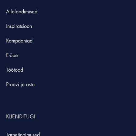
Allalaadimised
Inspiratsioon
Kampaaniad
E-õpe
Töötoad
Proovi ja osta
KLIENDITUGI
Tarnetingimused