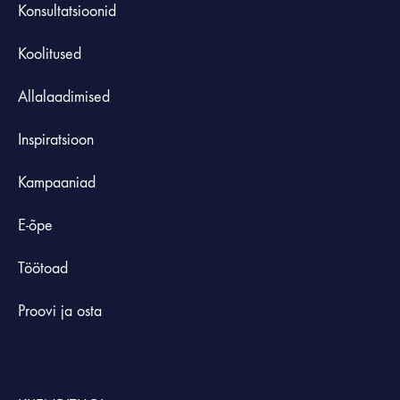
Konsultatsioonid
Koolitused
Allalaadimised
Inspiratsioon
Kampaaniad
E-õpe
Töötoad
Proovi ja osta