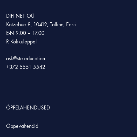
DIFI.NET OÜ
Kotzebue 8, 10412, Tallinn, Eesti
E-N 9.00 – 17.00
R Kokkuleppel
ask@ste.education
+372
5551 5542
ÕPPELAHENDUSED
Õppevahendid