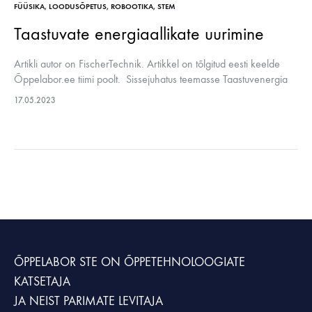
FÜÜSIKA
,
LOODUSÕPETUS
,
ROBOOTIKA
,
STEM
Taastuvate energiaallikate uurimine
Artikli autor on FischerTechnik. Artikkel on tõlgitud eesti keelde
Õppelabor.ee tiimi poolt. Sissejuhatus teemasse Taastuvenergia
on energia tootmine jätkusuutlikest allikatest, nagu päike, tuul, vesi,
17.05.2023
geotermilised energiaallikad või biomass. Selline energia…
ÕPPELABOR STE
ON ÕPPETEHNOLOOGIATE
KATSETAJA
JA NEIST PARIMATE LEVITAJA