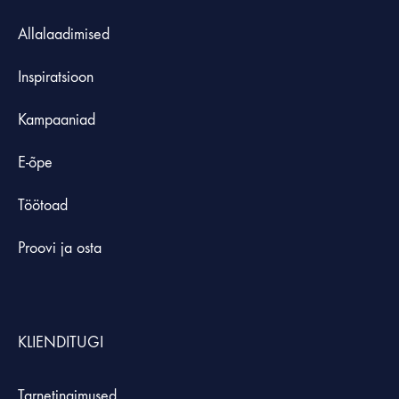
Allalaadimised
Inspiratsioon
Kampaaniad
E-õpe
Töötoad
Proovi ja osta
KLIENDITUGI
Tarnetingimused