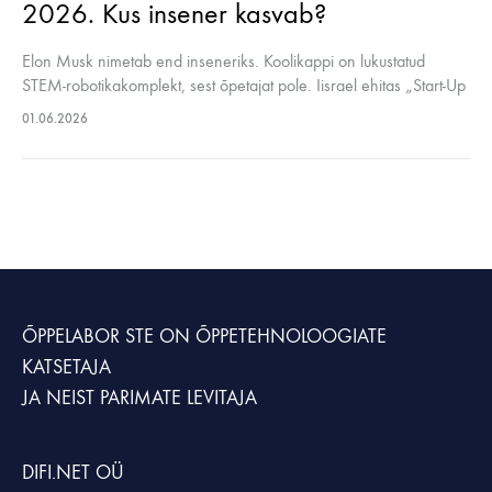
2026. Kus insener kasvab?
Elon Musk nimetab end inseneriks. Koolikappi on lukustatud
STEM-robotikakomplekt, sest õpetajat pole. Iisrael ehitas „Start-Up
Nationi” täpselt sellest kohast, kus Eesti praegu seisab.
01.06.2026
Riigikontrolli 2026. aasta audit, maailma kogemus ja…
ÕPPELABOR STE
ON ÕPPETEHNOLOOGIATE
KATSETAJA
JA NEIST PARIMATE LEVITAJA
DIFI.NET OÜ