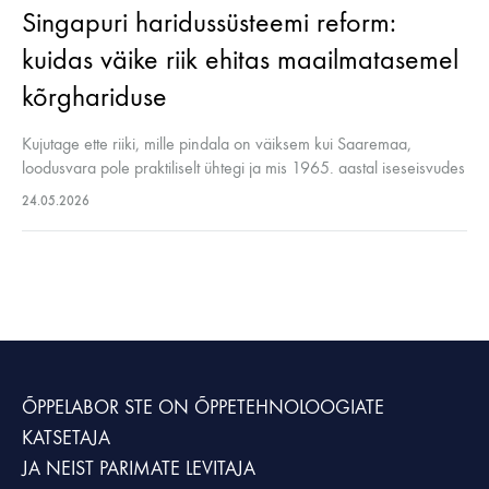
Singapuri haridussüsteemi reform:
kuidas väike riik ehitas maailmatasemel
kõrghariduse
Kujutage ette riiki, mille pindala on väiksem kui Saaremaa,
loodusvara pole praktiliselt ühtegi ja mis 1965. aastal iseseisvudes
pidi alustama nullist. Täna on Singapuri Rahvusülikool (NUS)
24.05.2026
maailma edetabelis 8. kohal…
ÕPPELABOR STE
ON ÕPPETEHNOLOOGIATE
KATSETAJA
JA NEIST PARIMATE LEVITAJA