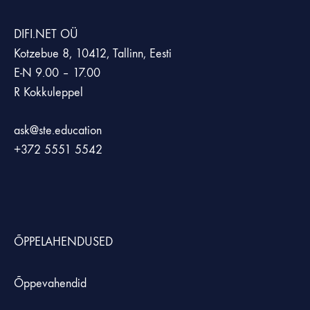
DIFI.NET OÜ
Kotzebue 8, 10412, Tallinn, Eesti
E-N 9.00 – 17.00
R Kokkuleppel
ask@ste.education
+372
5551 5542
ÕPPELAHENDUSED
Õppevahendid