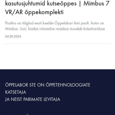
kasutusjuhtumid kutseõppes | Mimbus 7
VR/AR õppekomplekti
Postitus on tõlgitud eesti keelde Õppelabori tiimi poolt. Autor on
Mimbus. Uuri, kuidas virtuaalne reaalsus muudab kutsehariduse
täiesti uueks, pakkudes kaasahaaravaid ja praktilisi
24.09.2024
õppimiskogemusi, mis aitavad üliõpilastel valmistuda tõeliste
eluolude…
ÕPPELABOR STE
ON ÕPPETEHNOLOOGIATE
KATSETAJA
JA NEIST PARIMATE LEVITAJA