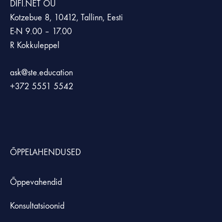
DIFI.NET OÜ
Kotzebue 8, 10412, Tallinn, Eesti
E-N 9.00 – 17.00
R Kokkuleppel
ask@ste.education
+372
5551 5542
ÕPPELAHENDUSED
Õppevahendid
Konsultatsioonid