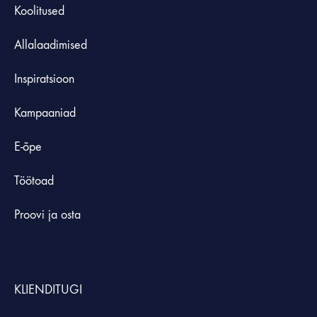
Koolitused
Allalaadimised
Inspiratsioon
Kampaaniad
E-õpe
Töötoad
Proovi ja osta
KLIENDITUGI