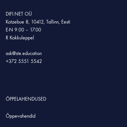
DIFI.NET OÜ
Kotzebue 8, 10412, Tallinn, Eesti
E-N 9.00 – 17.00
R Kokkuleppel
ask@ste.education
+372
5551 5542
ÕPPELAHENDUSED
Õppevahendid