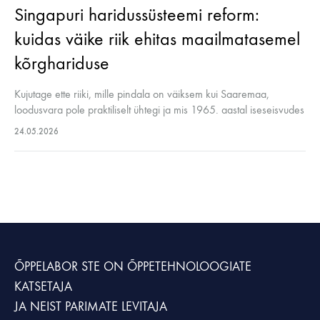
Singapuri haridussüsteemi reform:
kuidas väike riik ehitas maailmatasemel
kõrghariduse
Kujutage ette riiki, mille pindala on väiksem kui Saaremaa,
loodusvara pole praktiliselt ühtegi ja mis 1965. aastal iseseisvudes
pidi alustama nullist. Täna on Singapuri Rahvusülikool (NUS)
24.05.2026
maailma edetabelis 8. kohal…
ÕPPELABOR STE
ON ÕPPETEHNOLOOGIATE
KATSETAJA
JA NEIST PARIMATE LEVITAJA