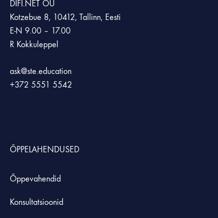
DIFI.NET OÜ
Kotzebue 8, 10412, Tallinn, Eesti
E-N 9.00 – 17.00
R Kokkuleppel
ask@ste.education
+372
5551 5542
ÕPPELAHENDUSED
Õppevahendid
Konsultatsioonid