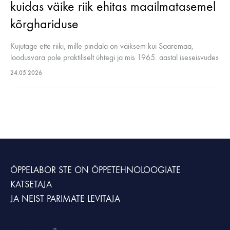
kuidas väike riik ehitas maailmatasemel
kõrghariduse
Kujutage ette riiki, mille pindala on väiksem kui Saaremaa,
loodusvara pole praktiliselt ühtegi ja mis 1965. aastal iseseisvudes
pidi alustama nullist. Täna on Singapuri Rahvusülikool (NUS)
24.05.2026
maailma edetabelis 8. kohal…
ÕPPELABOR STE
ON ÕPPETEHNOLOOGIATE
KATSETAJA
JA NEIST PARIMATE LEVITAJA