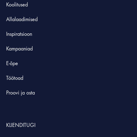
Koolitused
Allalaadimised
Inspiratsioon
Kampaaniad
E-õpe
Töötoad
Proovi ja osta
KLIENDITUGI