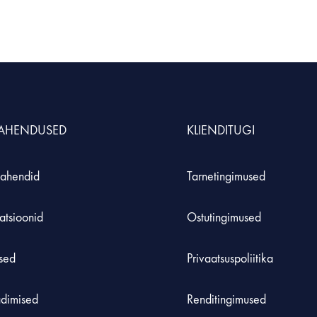
LAHENDUSED
KLIENDITUGI
ahendid
Tarnetingimused
atsioonid
Ostutingimused
used
Privaatsuspoliitika
adimised
Renditingimused