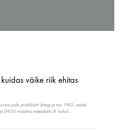
HNOLOOGIAÕPETUS
neeria komplektid koolile
etehnoloogia koolidele
kuidas väike riik ehitas
svara pole praktiliselt ühtegi ja mis 1965. aastal
ikool (NUS) maailma edetabelis 8. kohal…