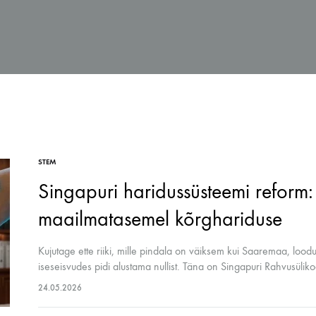
S
MÖÖBEL JA KLASSIRUUM
TE
Hoiustamissüsteem
Inse
durid ja komplektid
Laadimiskapid
Roh
Laborikärud
STEM
 koolidele
Singapuri haridussüsteemi reform: 
maailmatasemel kõrghariduse
Kujutage ette riiki, mille pindala on väiksem kui Saaremaa, loodu
iseseisvudes pidi alustama nullist. Täna on Singapuri Rahvusül
24.05.2026