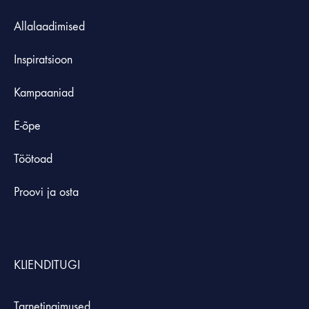
Allalaadimised
Inspiratsioon
Kampaaniad
E-õpe
Töötoad
Proovi ja osta
KLIENDITUGI
Tarnetingimused