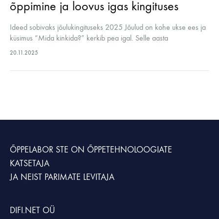
õppimine ja loovus igas kingituses
Ideed sobivaks jõulukingituseks 2025 Jõulud on kohe ukse ees ja
küsimus “Mida kinkida?” kerkib pea igal. Selle aasta
kingivalikutes on aga palju nutikaid ja inspireerivaid komplekte,
20.11.2025
mis pakuvad lastele midagi…
ÕPPELABOR STE
ON ÕPPETEHNOLOOGIATE
KATSETAJA
JA NEIST PARIMATE LEVITAJA
DIFI.NET OÜ