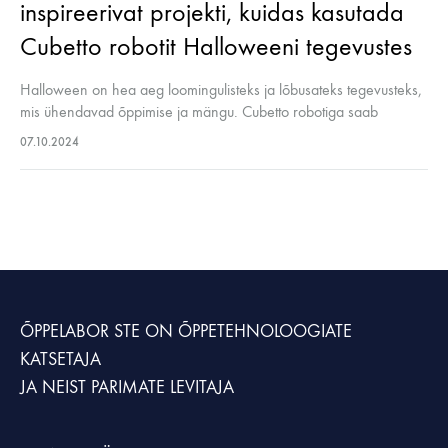
inspireerivat projekti, kuidas kasutada
Cubetto robotit Halloweeni tegevustes
Halloween on hea aeg loomingulisteks ja lõbusateks tegevusteks,
mis ühendavad õppimise ja mängu. Cubetto robotiga saab
Halloweeni tähistada mitmel põneval viisil, mis pakuvad lastele
07.10.2024
võimalust arendada loogilist mõtlemist ja katsetada…
ÕPPELABOR STE
ON ÕPPETEHNOLOOGIATE
KATSETAJA
JA NEIST PARIMATE LEVITAJA