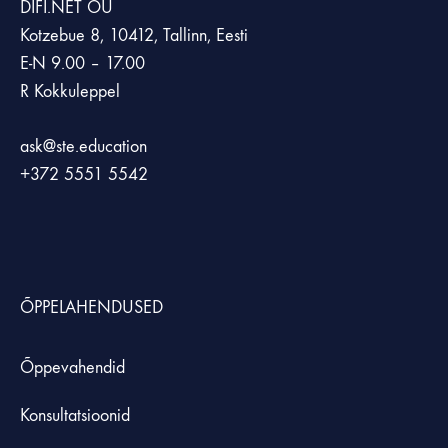
DIFI.NET OÜ
Kotzebue 8, 10412, Tallinn, Eesti
E-N 9.00 – 17.00
R Kokkuleppel
ask@ste.education
+372
5551 5542
ÕPPELAHENDUSED
Õppevahendid
Konsultatsioonid