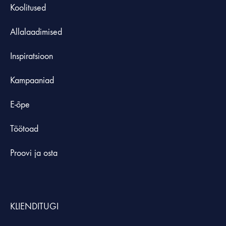
Koolitused
Allalaadimised
Inspiratsioon
Kampaaniad
E-õpe
Töötoad
Proovi ja osta
KLIENDITUGI