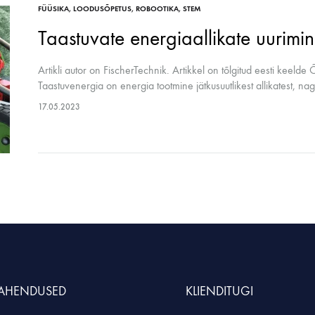
FÜÜSIKA
,
LOODUSÕPETUS
,
ROBOOTIKA
,
STEM
Taastuvate energiaallikate uurimi
Artikli autor on FischerTechnik. Artikkel on tõlgitud eesti keeld
Taastuvenergia on energia tootmine jätkusuutlikest allikatest, nag
biomass. Selline energia…
17.05.2023
LAHENDUSED
KLIENDITUGI