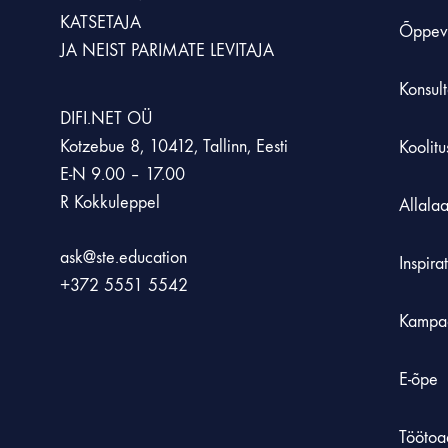
KATSETAJA
Õppev
JA NEIST PARIMATE LEVITAJA
Konsult
DIFI.NET OÜ
Kotzebue 8, 10412, Tallinn, Eesti
Koolit
E-N 9.00 – 17.00
R Kokkuleppel
Allala
ask@ste.education
Inspira
+372
5551 5542
Kampa
E-õpe
Töötoa