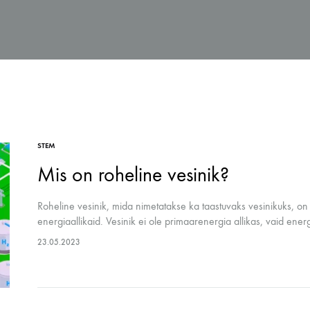
S
MÖÖBEL JA KLASSIRUUM
TE
Hoiustamissüsteem
Inse
durid ja komplektid
Laadimiskapid
Roh
Laborikärud
STEM
Mis on roheline vesinik?
 koolidele
Roheline vesinik, mida nimetatakse ka taastuvaks vesinikuks, on v
energiaallikaid. Vesinik ei ole primaarenergia allikas, vaid energ
Rohelist vesinikku toodetakse…
23.05.2023