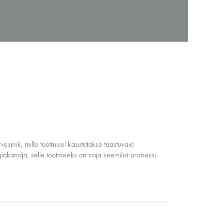
HNOLOOGIAÕPETUS
neeria komplektid koolile
etehnoloogia koolidele
esinik, mille tootmisel kasutatakse taastuvaid
iakandja, selle tootmiseks on vaja keemilist protsessi.