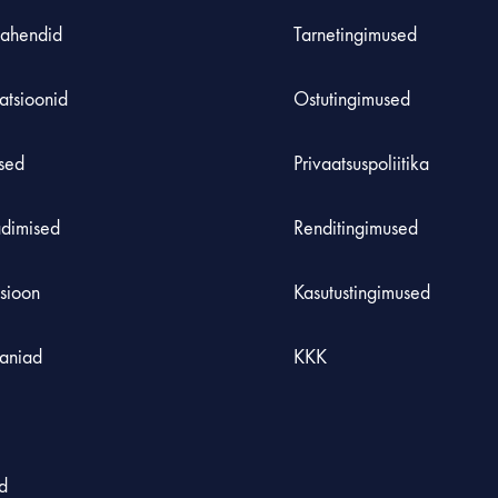
ahendid
Tarnetingimused
atsioonid
Ostutingimused
used
Privaatsuspoliitika
adimised
Renditingimused
tsioon
Kasutustingimused
aniad
KKK
d