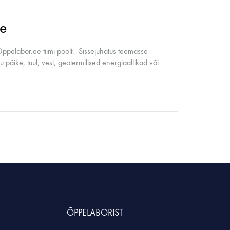
ne
e Õppelabor.ee tiimi poolt. Sissejuhatus teemasse
u päike, tuul, vesi, geotermilised energiaallikad või
ÕPPELABORIST