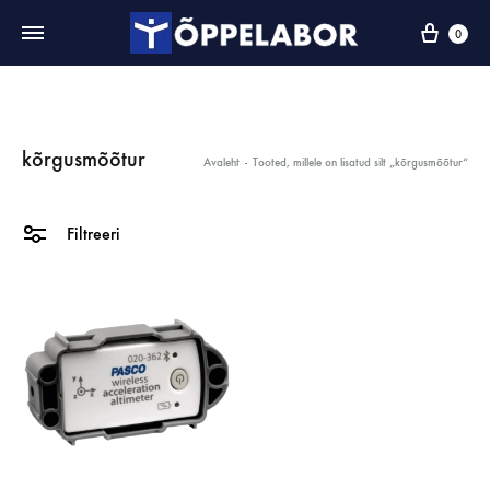
0
kõrgusmõõtur
Avaleht
-
Tooted, millele on lisatud silt „kõrgusmõõtur“
Filtreeri