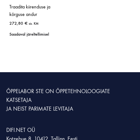
Traadita kiirenduse ja
kõrguse andur
272,80
€
sis. KM
Saadaval järeltellimisel
ÕPPELABOR STE
ON ÕPPETEHNOLOOGIATE
KATSETAJA
JA NEIST PARIMATE LEVITAJA
DIFI.NET OÜ
Kotzebue 8, 10412, Tallinn, Eesti