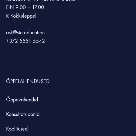
E-N 9.00 – 17.00
R Kokkuleppel
ask@ste.education
+372
5551 5542
ÕPPELAHENDUSED
Õppevahendid
Konsultatsioonid
Koolitused