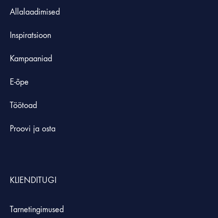
Allalaadimised
Inspiratsioon
Kampaaniad
E-õpe
Töötoad
Proovi ja osta
KLIENDITUGI
Tarnetingimused