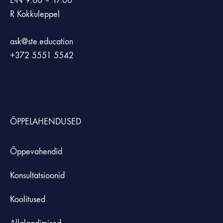
E-N 9.00 – 17.00
R Kokkuleppel
ask@ste.education
+372
5551 5542
ÕPPELAHENDUSED
Õppevahendid
Konsultatsioonid
Koolitused