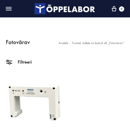
0
Fotovärav
Avaleht
-
Tooted, millele on lisatud silt „Fotovärav“
Filtreeri