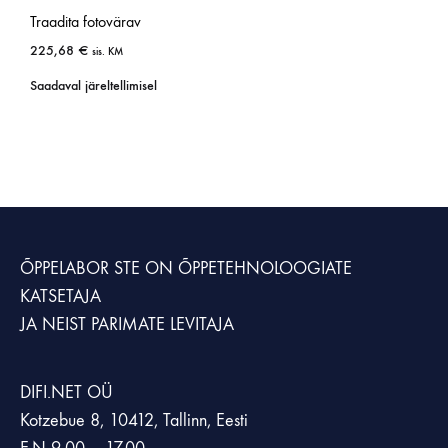
Traadita fotovärav
225,68
€
sis. KM
Saadaval järeltellimisel
ÕPPELABOR STE
ON ÕPPETEHNOLOOGIATE
KATSETAJA
JA NEIST PARIMATE LEVITAJA
DIFI.NET OÜ
Kotzebue 8, 10412, Tallinn, Eesti