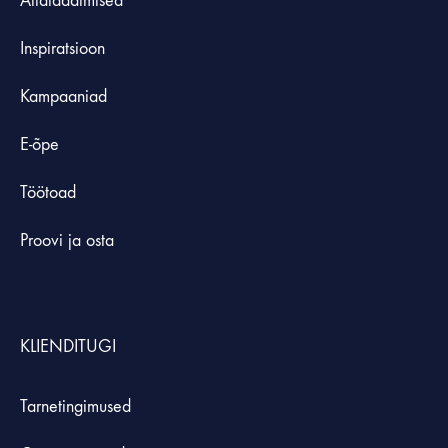
Allalaadimised
Inspiratsioon
Kampaaniad
E-õpe
Töötoad
Proovi ja osta
KLIENDITUGI
Tarnetingimused