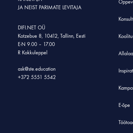
Õppev
JA NEIST PARIMATE LEVITAJA
Konsult
DIFI.NET OÜ
Kotzebue 8, 10412, Tallinn, Eesti
Koolit
E-N 9.00 – 17.00
R Kokkuleppel
Allala
ask@ste.education
Inspira
+372
5551 5542
Kampa
E-õpe
Töötoa