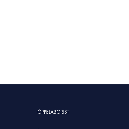
HNOLOOGIAÕPETUS
neeria komplektid koolile
etehnoloogia koolidele
ÕPPELABORIST