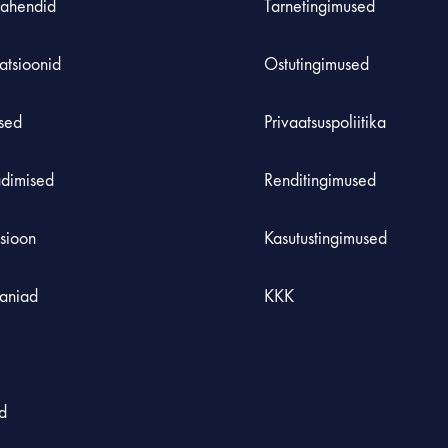
ahendid
Tarnetingimused
atsioonid
Ostutingimused
used
Privaatsuspoliitika
adimised
Renditingimused
tsioon
Kasutustingimused
aniad
KKK
d