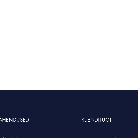
S
MÖÖBEL JA KLASSIRUUM
TE
Hoiustamissüsteem
Inse
durid ja komplektid
Laadimiskapid
Roh
Laborikärud
 koolidele
LAHENDUSED
KLIENDITUGI